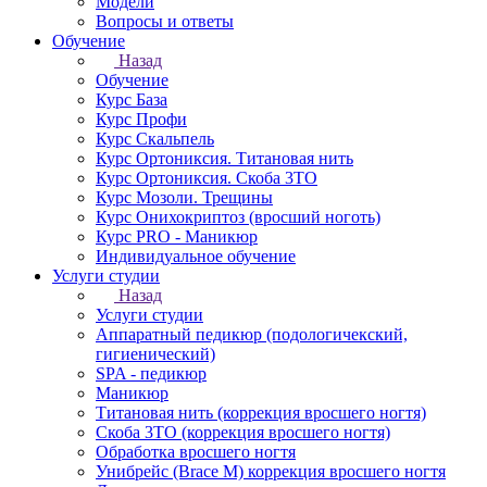
Модели
Вопросы и ответы
Обучение
Назад
Обучение
Курс База
Курс Профи
Курс Скальпель
Курс Ортониксия. Титановая нить
Курс Ортониксия. Скоба 3ТО
Курс Мозоли. Трещины
Курс Онихокриптоз (вросший ноготь)
Курс PRO - Маникюр
Индивидуальное обучение
Услуги студии
Назад
Услуги студии
Аппаратный педикюр (подологичекский,
гигиенический)
SPA - педикюр
Маникюр
Титановая нить (коррекция вросшего ногтя)
Скоба 3ТО (коррекция вросшего ногтя)
Обработка вросшего ногтя
Унибрейс (Brace M) коррекция вросшего ногтя