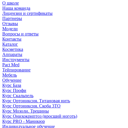
О школе
Наша команда
Лицензии и сертификаты
Партнеры
Отзывы
Модели
Вопросы и ответы
Контакты
Каталог
Косметика
Аппараты
Инструменты
Pact Med
Тейпирование
Мебель
Обучение
Курс База
Курс Профи
Курс Скальпель
Курс Ортониксия. Титановая нить
Курс Ортониксия. Скоба 3ТО
Курс Мозоли. Трещины
Курс Онихокриптоз (вросший ноготь)
Курс PRO - Маникюр
Индивидуальное обучение