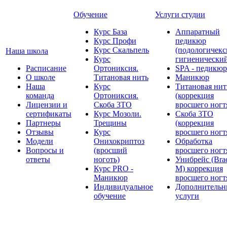
Обучение
Услуги студии
Курс База
Аппаратный
Курс Профи
педикюр
Курс Скальпель
(подологичекс
Наша школа
Курс
гигиенически
Расписание
Ортониксия.
SPA - педикюр
О школе
Титановая нить
Маникюр
Наша
Курс
Титановая нит
команда
Ортониксия.
(коррекция
Лицензии и
Скоба 3ТО
вросшего ногт
сертификаты
Курс Мозоли.
Скоба 3ТО
Партнеры
Трещины
(коррекция
Отзывы
Курс
вросшего ногт
Модели
Онихокриптоз
Обработка
Вопросы и
(вросший
вросшего ногт
ответы
ноготь)
Унибрейс (Bra
Курс PRO -
M) коррекция
Маникюр
вросшего ногт
Индивидуальное
Дополнительн
обучение
услуги