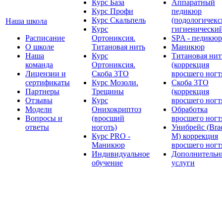
Курс База
Аппаратный
Курс Профи
педикюр
Курс Скальпель
(подологичекс
Наша школа
Курс
гигиенически
Расписание
Ортониксия.
SPA - педикюр
О школе
Титановая нить
Маникюр
Наша
Курс
Титановая нит
команда
Ортониксия.
(коррекция
Лицензии и
Скоба 3ТО
вросшего ногт
сертификаты
Курс Мозоли.
Скоба 3ТО
Партнеры
Трещины
(коррекция
Отзывы
Курс
вросшего ногт
Модели
Онихокриптоз
Обработка
Вопросы и
(вросший
вросшего ногт
ответы
ноготь)
Унибрейс (Bra
Курс PRO -
M) коррекция
Маникюр
вросшего ногт
Индивидуальное
Дополнительн
обучение
услуги