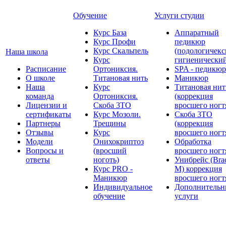
Обучение
Услуги студии
Курс База
Аппаратный
Курс Профи
педикюр
Курс Скальпель
(подологичекс
Наша школа
Курс
гигиенически
Расписание
Ортониксия.
SPA - педикюр
О школе
Титановая нить
Маникюр
Наша
Курс
Титановая нит
команда
Ортониксия.
(коррекция
Лицензии и
Скоба 3ТО
вросшего ногт
сертификаты
Курс Мозоли.
Скоба 3ТО
Партнеры
Трещины
(коррекция
Отзывы
Курс
вросшего ногт
Модели
Онихокриптоз
Обработка
Вопросы и
(вросший
вросшего ногт
ответы
ноготь)
Унибрейс (Bra
Курс PRO -
M) коррекция
Маникюр
вросшего ногт
Индивидуальное
Дополнительн
обучение
услуги