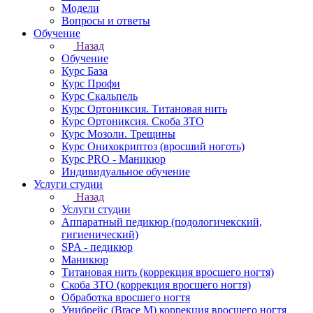
Модели
Вопросы и ответы
Обучение
Назад
Обучение
Курс База
Курс Профи
Курс Скальпель
Курс Ортониксия. Титановая нить
Курс Ортониксия. Скоба 3ТО
Курс Мозоли. Трещины
Курс Онихокриптоз (вросший ноготь)
Курс PRO - Маникюр
Индивидуальное обучение
Услуги студии
Назад
Услуги студии
Аппаратный педикюр (подологичекский,
гигиенический)
SPA - педикюр
Маникюр
Титановая нить (коррекция вросшего ногтя)
Скоба 3ТО (коррекция вросшего ногтя)
Обработка вросшего ногтя
Унибрейс (Brace M) коррекция вросшего ногтя