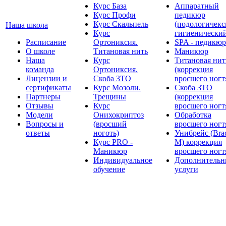
Курс База
Аппаратный
Курс Профи
педикюр
Курс Скальпель
(подологичекс
Наша школа
Курс
гигиенически
Расписание
Ортониксия.
SPA - педикюр
О школе
Титановая нить
Маникюр
Наша
Курс
Титановая нит
команда
Ортониксия.
(коррекция
Лицензии и
Скоба 3ТО
вросшего ногт
сертификаты
Курс Мозоли.
Скоба 3ТО
Партнеры
Трещины
(коррекция
Отзывы
Курс
вросшего ногт
Модели
Онихокриптоз
Обработка
Вопросы и
(вросший
вросшего ногт
ответы
ноготь)
Унибрейс (Bra
Курс PRO -
M) коррекция
Маникюр
вросшего ногт
Индивидуальное
Дополнительн
обучение
услуги