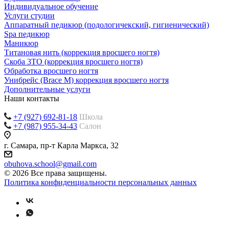
Индивидуальное обучение
Услуги студии
Аппаратный педикюр (подологичекский, гигиенический)
Spa педикюр
Маникюр
Титановая нить (коррекция вросшего ногтя)
Скоба 3ТО (коррекция вросшего ногтя)
Обработка вросшего ногтя
Унибрейс (Brace M) коррекция вросшего ногтя
Дополнительные услуги
Наши контакты
+7 (927) 692-81-18
Школа
+7 (987) 955-34-43
Салон
г. Самара, пр-т Карла Маркса, 32
obuhova.school@gmail.com
© 2026 Все права защищены.
Политика конфиденциальности персональных данных