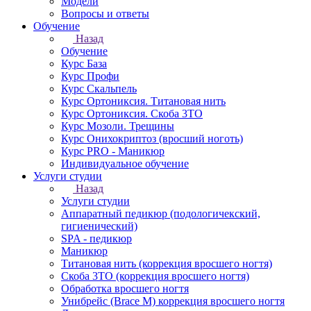
Модели
Вопросы и ответы
Обучение
Назад
Обучение
Курс База
Курс Профи
Курс Скальпель
Курс Ортониксия. Титановая нить
Курс Ортониксия. Скоба 3ТО
Курс Мозоли. Трещины
Курс Онихокриптоз (вросший ноготь)
Курс PRO - Маникюр
Индивидуальное обучение
Услуги студии
Назад
Услуги студии
Аппаратный педикюр (подологичекский,
гигиенический)
SPA - педикюр
Маникюр
Титановая нить (коррекция вросшего ногтя)
Скоба 3ТО (коррекция вросшего ногтя)
Обработка вросшего ногтя
Унибрейс (Brace M) коррекция вросшего ногтя