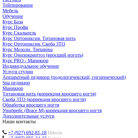
Тейпирование
Мебель
Обучение
Курс База
Курс Профи
Курс Скальпель
Курс Ортониксия. Титановая нить
Курс Ортониксия. Скоба 3ТО
Курс Мозоли. Трещины
Курс Онихокриптоз (вросший ноготь)
Курс PRO - Маникюр
Индивидуальное обучение
Услуги студии
Аппаратный педикюр (подологичекский, гигиенический)
Spa педикюр
Маникюр
Титановая нить (коррекция вросшего ногтя)
Скоба 3ТО (коррекция вросшего ногтя)
Обработка вросшего ногтя
Унибрейс (Brace M) коррекция вросшего ногтя
Дополнительные услуги
Наши контакты
+7 (927) 692-81-18
Школа