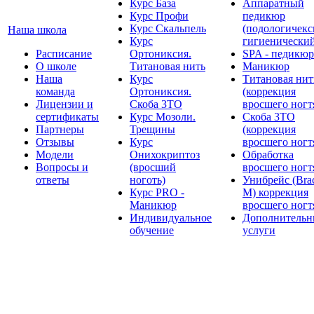
Курс База
Аппаратный
Курс Профи
педикюр
Курс Скальпель
(подологичекс
Наша школа
Курс
гигиенически
Расписание
Ортониксия.
SPA - педикюр
О школе
Титановая нить
Маникюр
Наша
Курс
Титановая нит
команда
Ортониксия.
(коррекция
Лицензии и
Скоба 3ТО
вросшего ногт
сертификаты
Курс Мозоли.
Скоба 3ТО
Партнеры
Трещины
(коррекция
Отзывы
Курс
вросшего ногт
Модели
Онихокриптоз
Обработка
Вопросы и
(вросший
вросшего ногт
ответы
ноготь)
Унибрейс (Bra
Курс PRO -
M) коррекция
Маникюр
вросшего ногт
Индивидуальное
Дополнительн
обучение
услуги