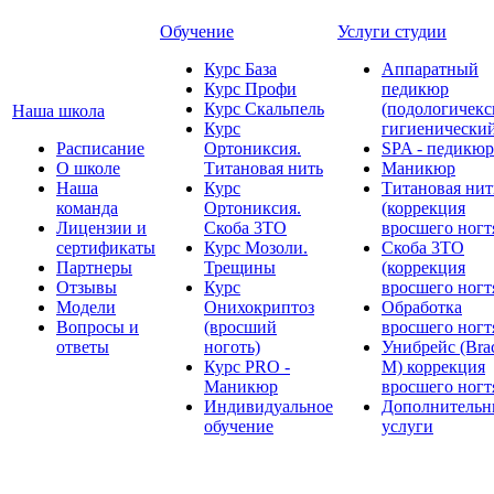
Обучение
Услуги студии
Курс База
Аппаратный
Курс Профи
педикюр
Курс Скальпель
(подологичекс
Наша школа
Курс
гигиенически
Расписание
Ортониксия.
SPA - педикюр
О школе
Титановая нить
Маникюр
Наша
Курс
Титановая нит
команда
Ортониксия.
(коррекция
Лицензии и
Скоба 3ТО
вросшего ногт
сертификаты
Курс Мозоли.
Скоба 3ТО
Партнеры
Трещины
(коррекция
Отзывы
Курс
вросшего ногт
Модели
Онихокриптоз
Обработка
Вопросы и
(вросший
вросшего ногт
ответы
ноготь)
Унибрейс (Bra
Курс PRO -
M) коррекция
Маникюр
вросшего ногт
Индивидуальное
Дополнительн
обучение
услуги