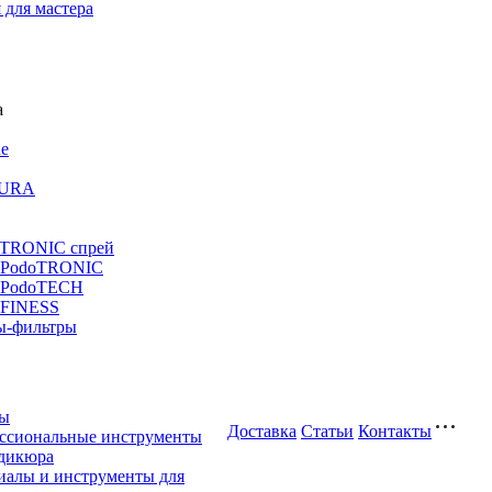
 для мастера
ne
URA
TRONIC спрей
 PodoTRONIC
 PodoTECH
 FINESS
ы-фильтры
ты
Доставка
Cтатьи
Контакты
ссиональные инструменты
едикюра
иалы и инструменты для