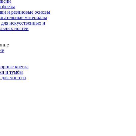
иксии
и фрезы
чки и резиновые основы
огательные материалы
 для искусственных и
альных ногтей
ие
юрные кресла
ки и тумбы
 для мастера