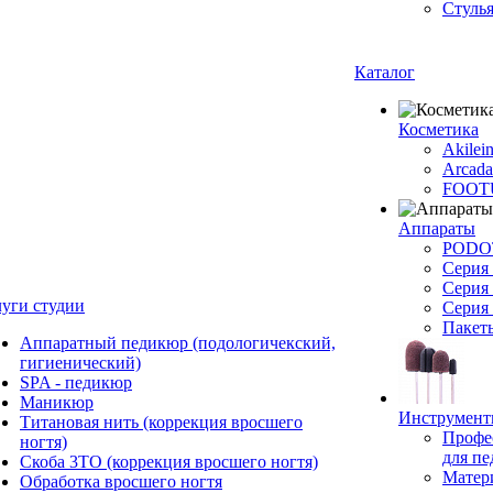
Стулья
Каталог
Косметика
Akilei
Arcada
FOOT
Аппараты
PODO
Серия
Серия
луги студии
Серия
Пакет
Аппаратный педикюр (подологичекский,
гигиенический)
SPA - педикюр
Маникюр
Инструмен
Титановая нить (коррекция вросшего
Профе
ногтя)
для п
Скоба 3ТО (коррекция вросшего ногтя)
Матер
Обработка вросшего ногтя