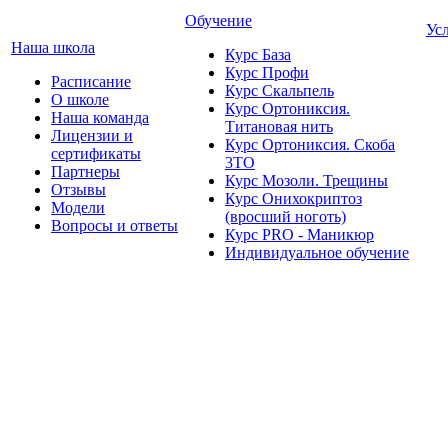
Обучение
Ус
Наша школа
Курс База
Курс Профи
Расписание
Курс Скальпель
О школе
Курс Ортониксия.
Наша команда
Титановая нить
Лицензии и
Курс Ортониксия. Скоба
сертификаты
3ТО
Партнеры
Курс Мозоли. Трещины
Отзывы
Курс Онихокриптоз
Модели
(вросший ноготь)
Вопросы и ответы
Курс PRO - Маникюр
Индивидуальное обучение