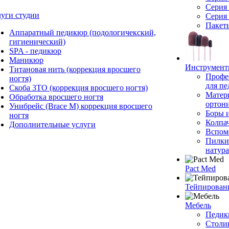
Серия
луги студии
Серия
Пакет
Аппаратный педикюр (подологичекский,
гигиенический)
SPA - педикюр
Маникюр
Инструмен
Титановая нить (коррекция вросшего
Профе
ногтя)
для п
Скоба 3ТО (коррекция вросшего ногтя)
Матер
Обработка вросшего ногтя
ортон
Унибрейс (Brace M) коррекция вросшего
Боры 
ногтя
Колпа
Дополнительные услуги
Вспом
Пилки
натур
Pact Med
Тейпирован
Мебель
Педик
Столи