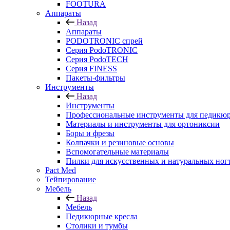
FOOTURA
Аппараты
Назад
Аппараты
PODOTRONIC спрей
Серия PodoTRONIC
Серия PodoTECH
Серия FINESS
Пакеты-фильтры
Инструменты
Назад
Инструменты
Профессиональные инструменты для педикю
Материалы и инструменты для ортониксии
Боры и фрезы
Колпачки и резиновые основы
Вспомогательные материалы
Пилки для искусственных и натуральных ног
Pact Med
Тейпирование
Мебель
Назад
Мебель
Педикюрные кресла
Столики и тумбы