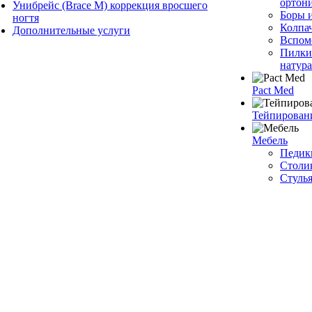
ортон
Унибрейс (Brace M) коррекция вросшего
Боры 
ногтя
Колпа
Дополнительные услуги
Вспом
Пилки
натур
Pact Med
Тейпирован
Мебель
Педик
Столи
Стулья