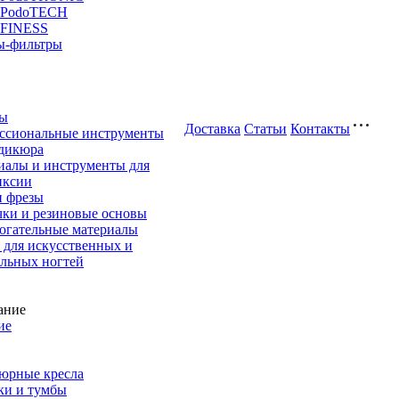
 PodoTECH
 FINESS
ы-фильтры
ты
Доставка
Cтатьи
Контакты
ссиональные инструменты
едикюра
иалы и инструменты для
иксии
и фрезы
чки и резиновые основы
огательные материалы
 для искусственных и
альных ногтей
ие
юрные кресла
ки и тумбы