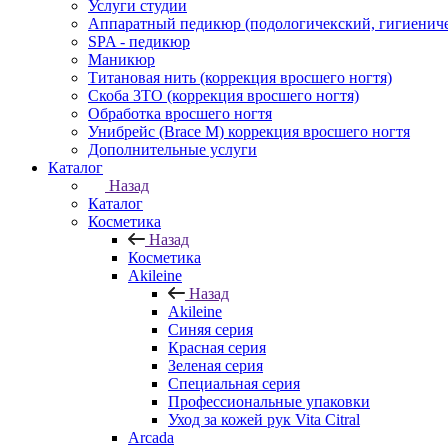
Услуги студии
Аппаратный педикюр (подологичекский, гигиенич
SPA - педикюр
Маникюр
Титановая нить (коррекция вросшего ногтя)
Скоба 3ТО (коррекция вросшего ногтя)
Обработка вросшего ногтя
Унибрейс (Brace M) коррекция вросшего ногтя
Дополнительные услуги
Каталог
Назад
Каталог
Косметика
Назад
Косметика
Akileine
Назад
Akileine
Синяя серия
Красная серия
Зеленая серия
Специальная серия
Профессиональные упаковки
Уход за кожей рук Vita Citral
Arcada