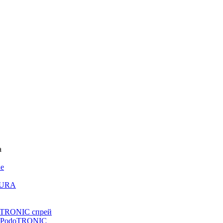
ne
URA
TRONIC спрей
 PodoTRONIC