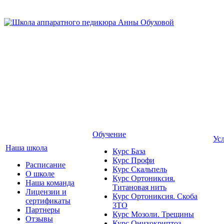
Обучение
Ус
Наша школа
Курс База
Курс Профи
Расписание
Курс Скальпель
О школе
Курс Ортониксия.
Наша команда
Титановая нить
Лицензии и
Курс Ортониксия. Скоба
сертификаты
3ТО
Партнеры
Курс Мозоли. Трещины
Отзывы
Курс Онихокриптоз