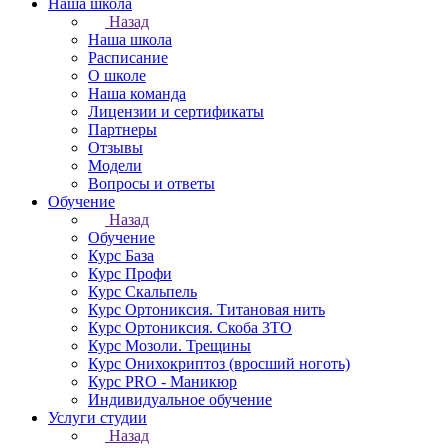
Наша школа
Назад
Наша школа
Расписание
О школе
Наша команда
Лицензии и сертификаты
Партнеры
Отзывы
Модели
Вопросы и ответы
Обучение
Назад
Обучение
Курс База
Курс Профи
Курс Скальпель
Курс Ортониксия. Титановая нить
Курс Ортониксия. Скоба 3ТО
Курс Мозоли. Трещины
Курс Онихокриптоз (вросший ноготь)
Курс PRO - Маникюр
Индивидуальное обучение
Услуги студии
Назад