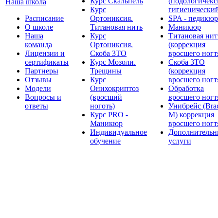
Курс Скальпель
(подологичекс
Наша школа
Курс
гигиенически
Расписание
Ортониксия.
SPA - педикюр
О школе
Титановая нить
Маникюр
Наша
Курс
Титановая нит
команда
Ортониксия.
(коррекция
Лицензии и
Скоба 3ТО
вросшего ногт
сертификаты
Курс Мозоли.
Скоба 3ТО
Партнеры
Трещины
(коррекция
Отзывы
Курс
вросшего ногт
Модели
Онихокриптоз
Обработка
Вопросы и
(вросший
вросшего ногт
ответы
ноготь)
Унибрейс (Bra
Курс PRO -
M) коррекция
Маникюр
вросшего ногт
Индивидуальное
Дополнительн
обучение
услуги