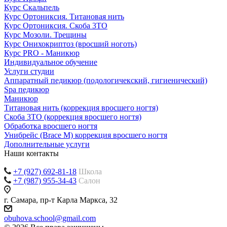
Курс Скальпель
Курс Ортониксия. Титановая нить
Курс Ортониксия. Скоба 3ТО
Курс Мозоли. Трещины
Курс Онихокриптоз (вросший ноготь)
Курс PRO - Маникюр
Индивидуальное обучение
Услуги студии
Аппаратный педикюр (подологичекский, гигиенический)
Spa педикюр
Маникюр
Титановая нить (коррекция вросшего ногтя)
Скоба 3ТО (коррекция вросшего ногтя)
Обработка вросшего ногтя
Унибрейс (Brace M) коррекция вросшего ногтя
Дополнительные услуги
Наши контакты
+7 (927) 692-81-18
Школа
+7 (987) 955-34-43
Салон
г. Самара, пр-т Карла Маркса, 32
obuhova.school@gmail.com