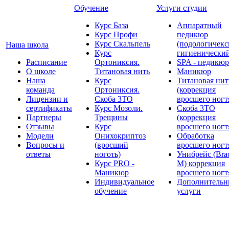
Обучение
Услуги студии
Курс База
Аппаратный
Курс Профи
педикюр
Курс Скальпель
(подологичекс
Наша школа
Курс
гигиенически
Расписание
Ортониксия.
SPA - педикюр
О школе
Титановая нить
Маникюр
Наша
Курс
Титановая нит
команда
Ортониксия.
(коррекция
Лицензии и
Скоба 3ТО
вросшего ногт
сертификаты
Курс Мозоли.
Скоба 3ТО
Партнеры
Трещины
(коррекция
Отзывы
Курс
вросшего ногт
Модели
Онихокриптоз
Обработка
Вопросы и
(вросший
вросшего ногт
ответы
ноготь)
Унибрейс (Bra
Курс PRO -
M) коррекция
Маникюр
вросшего ногт
Индивидуальное
Дополнительн
обучение
услуги