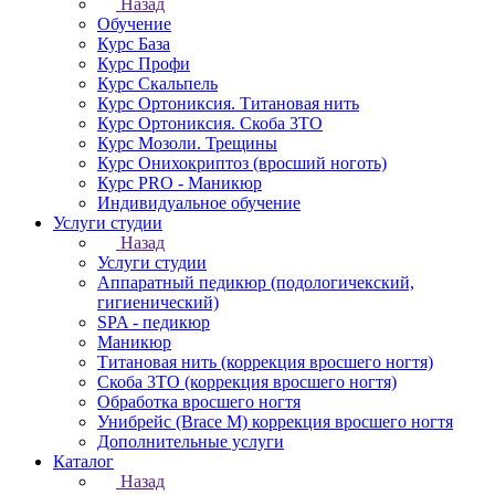
Назад
Обучение
Курс База
Курс Профи
Курс Скальпель
Курс Ортониксия. Титановая нить
Курс Ортониксия. Скоба 3ТО
Курс Мозоли. Трещины
Курс Онихокриптоз (вросший ноготь)
Курс PRO - Маникюр
Индивидуальное обучение
Услуги студии
Назад
Услуги студии
Аппаратный педикюр (подологичекский,
гигиенический)
SPA - педикюр
Маникюр
Титановая нить (коррекция вросшего ногтя)
Скоба 3ТО (коррекция вросшего ногтя)
Обработка вросшего ногтя
Унибрейс (Brace M) коррекция вросшего ногтя
Дополнительные услуги
Каталог
Назад