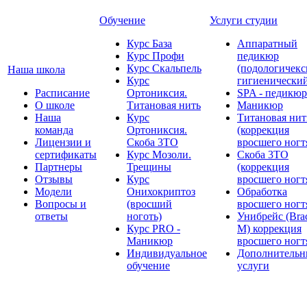
Обучение
Услуги студии
Курс База
Аппаратный
Курс Профи
педикюр
Курс Скальпель
(подологичекс
Наша школа
Курс
гигиенически
Расписание
Ортониксия.
SPA - педикюр
О школе
Титановая нить
Маникюр
Наша
Курс
Титановая нит
команда
Ортониксия.
(коррекция
Лицензии и
Скоба 3ТО
вросшего ногт
сертификаты
Курс Мозоли.
Скоба 3ТО
Партнеры
Трещины
(коррекция
Отзывы
Курс
вросшего ногт
Модели
Онихокриптоз
Обработка
Вопросы и
(вросший
вросшего ногт
ответы
ноготь)
Унибрейс (Bra
Курс PRO -
M) коррекция
Маникюр
вросшего ногт
Индивидуальное
Дополнительн
обучение
услуги