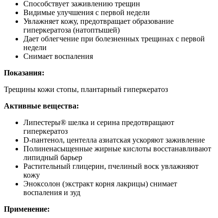
Способствует заживлению трещин
Видимые улучшения с первой недели
Увлажняет кожу, предотвращает образование
гиперкератоза (натоптышей)
Дает облегчение при болезненных трещинах с первой
недели
Снимает воспаления
Показания:
Трещины кожи стопы, плантарный гиперкератоз
Активные вещества:
Липестеры® шелка и серина предотвращают
гиперкератоз
D-пантенол, центелла азиатская ускоряют заживление
Полиненасыщенные жирные кислоты восстанавливают
липидный барьер
Растительный глицерин, пчелиный воск увлажняют
кожу
Эноксолон (экстракт корня лакрицы) снимает
воспаления и зуд
Применение: