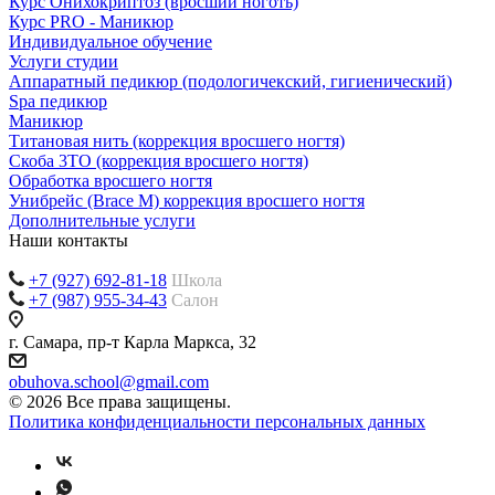
Курс Онихокриптоз (вросший ноготь)
Курс PRO - Маникюр
Индивидуальное обучение
Услуги студии
Аппаратный педикюр (подологичекский, гигиенический)
Spa педикюр
Маникюр
Титановая нить (коррекция вросшего ногтя)
Скоба 3ТО (коррекция вросшего ногтя)
Обработка вросшего ногтя
Унибрейс (Brace M) коррекция вросшего ногтя
Дополнительные услуги
Наши контакты
+7 (927) 692-81-18
Школа
+7 (987) 955-34-43
Салон
г. Самара, пр-т Карла Маркса, 32
obuhova.school@gmail.com
© 2026 Все права защищены.
Политика конфиденциальности персональных данных