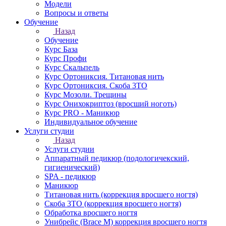
Модели
Вопросы и ответы
Обучение
Назад
Обучение
Курс База
Курс Профи
Курс Скальпель
Курс Ортониксия. Титановая нить
Курс Ортониксия. Скоба 3ТО
Курс Мозоли. Трещины
Курс Онихокриптоз (вросший ноготь)
Курс PRO - Маникюр
Индивидуальное обучение
Услуги студии
Назад
Услуги студии
Аппаратный педикюр (подологичекский,
гигиенический)
SPA - педикюр
Маникюр
Титановая нить (коррекция вросшего ногтя)
Скоба 3ТО (коррекция вросшего ногтя)
Обработка вросшего ногтя
Унибрейс (Brace M) коррекция вросшего ногтя