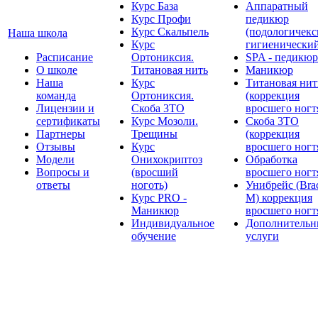
Курс База
Аппаратный
Курс Профи
педикюр
Курс Скальпель
(подологичекс
Наша школа
Курс
гигиенически
Расписание
Ортониксия.
SPA - педикюр
О школе
Титановая нить
Маникюр
Наша
Курс
Титановая нит
команда
Ортониксия.
(коррекция
Лицензии и
Скоба 3ТО
вросшего ногт
сертификаты
Курс Мозоли.
Скоба 3ТО
Партнеры
Трещины
(коррекция
Отзывы
Курс
вросшего ногт
Модели
Онихокриптоз
Обработка
Вопросы и
(вросший
вросшего ногт
ответы
ноготь)
Унибрейс (Bra
Курс PRO -
M) коррекция
Маникюр
вросшего ногт
Индивидуальное
Дополнительн
обучение
услуги